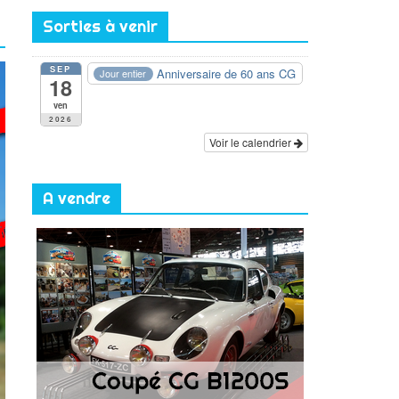
Sorties à venir
SEP
Anniversaire de 60 ans CG
Jour entier
18
ven
2026
Voir le calendrier
A vendre