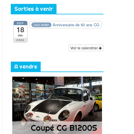
Sorties à venir
SEP
Anniversaire de 60 ans CG
Jour entier
18
ven
2026
Voir le calendrier
A vendre