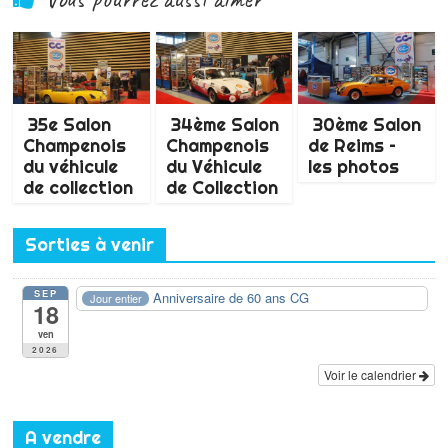
35e Salon
34ème Salon
30ème Salon
Champenois
Champenois
de Reims –
du véhicule
du Véhicule
les photos
de collection
de Collection
Sorties à venir
SEP
Anniversaire de 60 ans CG
Jour entier
18
ven
2026
Voir le calendrier
A vendre