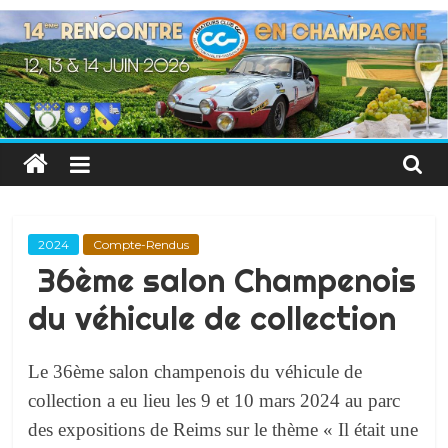
Skip
to
Amateurs
content
Club
CG
Amitié
–
2024
Compte-Rendus
Convivialité
36ème salon Champenois
–
du véhicule de collection
Passion
–
Plaisir
Le 36ème salon champenois du véhicule de
collection a eu lieu les 9 et 10 mars 2024 au parc
des expositions de Reims sur le thème « Il était une